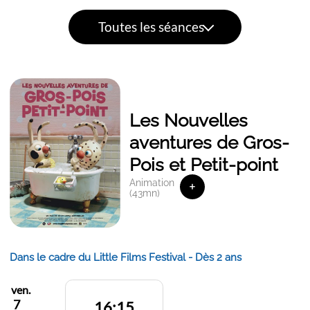
Toutes les séances
Les Nouvelles
aventures de Gros-
Pois et Petit-point
Animation
+
(43mn)
Dans le cadre du Little Films Festival - Dès 2 ans
ven.
7
16:15