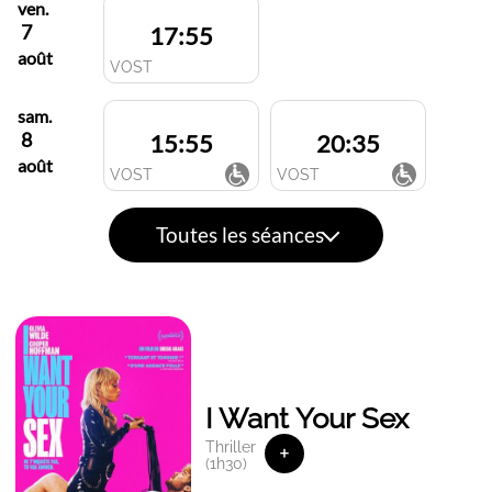
ven.
7
17:55
août
VOST
sam.
8
15:55
20:35
août
VOST
VOST
Toutes les séances
I Want Your Sex
Thriller
+
(1h30)