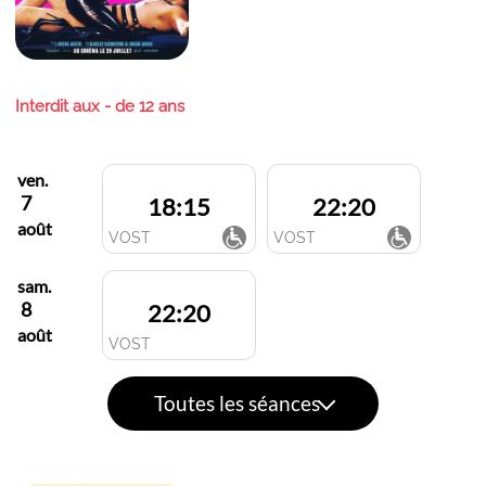
Interdit aux - de 12 ans
ven.
7
18:15
22:20
août
VOST
VOST
sam.
8
22:20
août
VOST
Toutes les séances