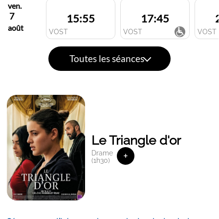
ven.
7
15:55
17:45
août
VOST
VOST
VOST
Toutes les séances
Le Triangle d'or
Drame
+
(1h30)