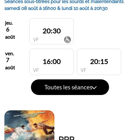
Séances sous-titrées pour les sourds et malentendants
samedi 08 août à 16h00 & lundi 10 août à 20h30
jeu.
6
20:30
août
VF
ven.
7
16:00
20:15
août
VF
VF
Toutes les séances
RRR