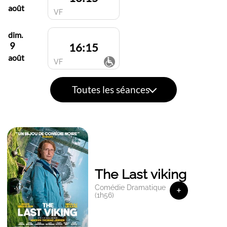
août
VF
dim.
9
16:15
août
VF
Toutes les séances
The Last viking
Comédie Dramatique
+
(1h56)