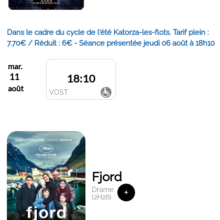
Dans le cadre du cycle de l'été Katorza-les-flots. Tarif plein :
7.70€ / Réduit : 6€ - Séance présentée jeudi 06 août à 18h10
mar.
11
18:10
août
VOST
Fjord
Drame
+
(2H26)