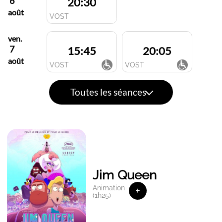
6
20:30
août
VOST
ven.
7
15:45
20:05
août
VOST
VOST
Toutes les séances
Jim Queen
Animation
+
(1h25)