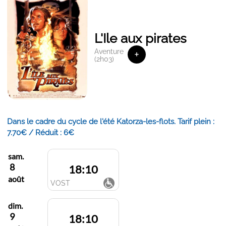
L'Ile aux pirates
Aventure
+
(2h03)
Dans le cadre du cycle de l'été Katorza-les-flots. Tarif plein :
7.70€ / Réduit : 6€
sam.
8
18:10
août
VOST
dim.
9
18:10