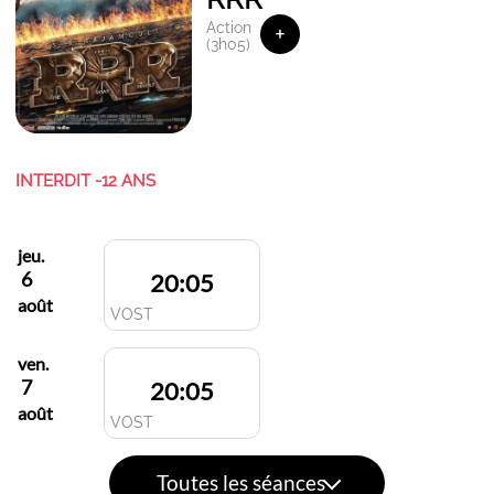
Action
+
(3h05)
INTERDIT -12 ANS
jeu.
6
20:05
août
VOST
ven.
7
20:05
août
VOST
Toutes les séances