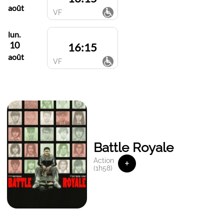
août
VF
lun.
10
16:15
août
VF
Battle Royale
Action
+
(1h58)