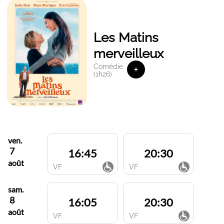
Les Matins
merveilleux
Comédie
+
(1h26)
ven.
7
16:45
20:30
août
VF
VF
sam.
8
16:05
20:30
août
VF
VF