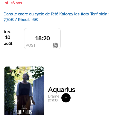
Int -16 ans
Dans le cadre du cycle de l'été Katorza-les-flots. Tarif plein :
7.70€ / Réduit : 6€
lun.
10
18:20
août
VOST
Aquarius
Drame
+
(2h25)