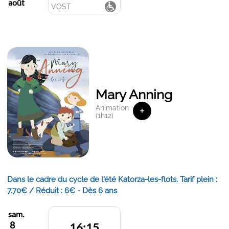
août
VOST
Mary Anning
Animation
+
(1h12)
Dans le cadre du cycle de l'été Katorza-les-flots. Tarif plein :
7.70€ / Réduit : 6€ - Dès 6 ans
sam.
8
16:15