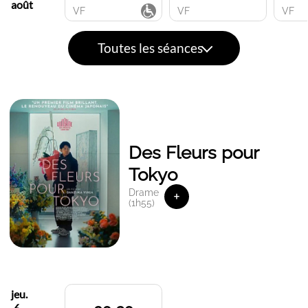
août
VF
VF
VF
Toutes les séances
Des Fleurs pour
Tokyo
Drame
+
(1h55)
jeu.