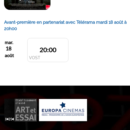
Avant-première en partenariat avec Télérama mardi 18 août à
20h00
mar.
18
20:00
août
VOST